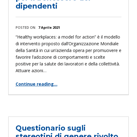
dipendenti
POSTED ON:
7 Aprile 2021
“Healthy workplaces: a model for action” è il modello
di intervento proposto dall’Organizzazione Mondiale
della Sanità in cui un’azienda opera per promuovere e
favorire l’adozione di comportamenti e scelte
positive per la salute dei lavoratori e della collettività.
Attuare azioni…
Continue reading
…
“AGILI AD AGIO: progetto per il benessere dei dipendenti”
Questionario sugli
stereotipi di genere rivolto