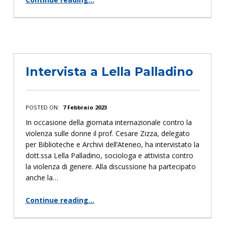
“Monitoraggio Concorsi RTDA/RTDB Università di Pavia biennio 2020/2021”
Intervista a Lella Palladino
POSTED ON:
7 Febbraio 2023
In occasione della giornata internazionale contro la
violenza sulle donne il prof. Cesare Zizza, delegato
per Biblioteche e Archivi dell’Ateneo, ha intervistato la
dott.ssa Lella Palladino, sociologa e attivista contro
la violenza di genere. Alla discussione ha partecipato
anche la…
Continue reading
…
“Intervista a Lella Palladino”