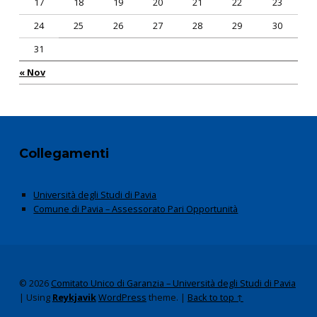
17
18
19
20
21
22
23
24
25
26
27
28
29
30
31
« Nov
Collegamenti
Università degli Studi di Pavia
Comune di Pavia – Assessorato Pari Opportunità
© 2026
Comitato Unico di Garanzia – Università degli Studi di Pavia
|
Using
Reykjavik
WordPress
theme.
|
Back to top ↑