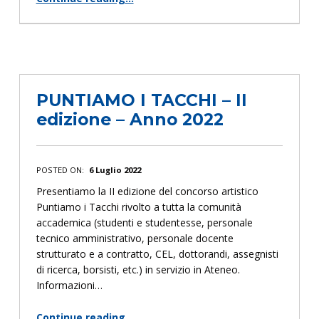
“Elenco avvocati in difesa delle donne vittime di abusi o violenze”
PUNTIAMO I TACCHI – II
edizione – Anno 2022
POSTED ON:
6 Luglio 2022
Presentiamo la II edizione del concorso artistico
Puntiamo i Tacchi rivolto a tutta la comunità
accademica (studenti e studentesse, personale
tecnico amministrativo, personale docente
strutturato e a contratto, CEL, dottorandi, assegnisti
di ricerca, borsisti, etc.) in servizio in Ateneo.
Informazioni…
Continue reading
…